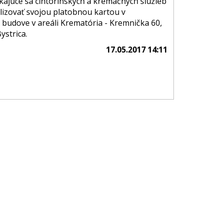
ýkajúce sa cintorínskych a kremačných služieb
lizovať svojou platobnou kartou v
j budove v areáli Krematória - Kremnička 60,
ystrica.
17.05.2017 14:11