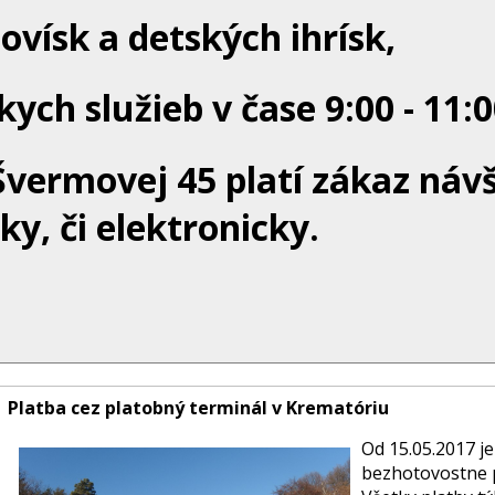
ovísk a detských ihrísk,
ych služieb v čase 9:00 - 11:0
Švermovej 45 platí zákaz náv
y, či elektronicky.
Platba cez platobný terminál v Krematóriu
Od 15.05.2017 je
bezhotovostne 