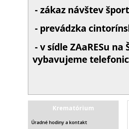
- zákaz návštev šport
- prevádzka cintorínsk
- v sídle ZAaRESu na 
vybavujeme telefonick
Krematórium
Úradné hodiny a kontakt