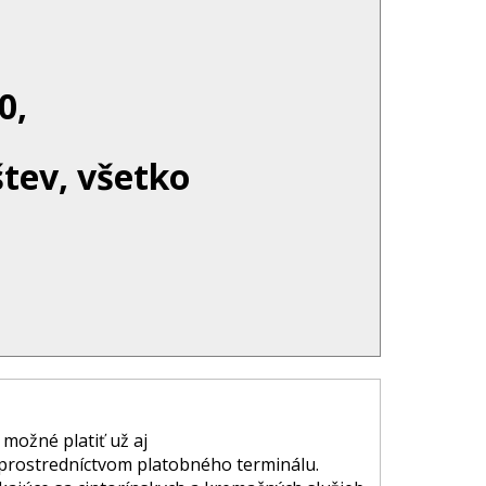
0,
štev, všetko
 možné platiť už aj
prostredníctvom platobného terminálu.