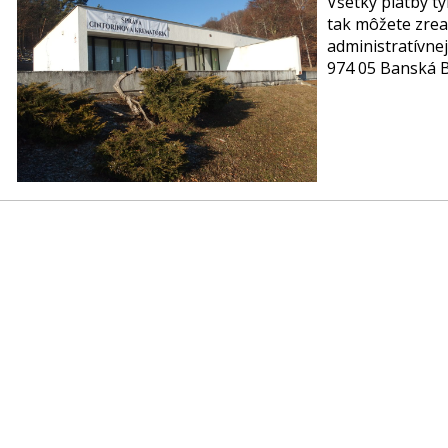
Všetky platby t
tak môžete zrea
administratívne
974 05 Banská B