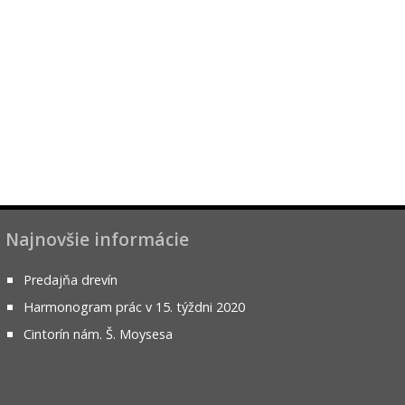
Najnovšie informácie
Predajňa drevín
Harmonogram prác v 15. týždni 2020
Cintorín nám. Š. Moysesa