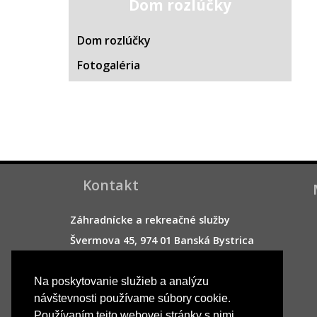
Dom rozlúčky
Dom rozlúčky
Fotogaléria
Kontakt
Záhradnícke a rekreačné služby
Švermova 45, 974 01 Banská Bystrica
Telefón:
+048/413 67 59
Email:
sekretariat@zaaresbb.sk
Na poskytovanie služieb a analýzu
návštevnosti používame súbory cookie.
Používaním tejto webovej stránky s nimi